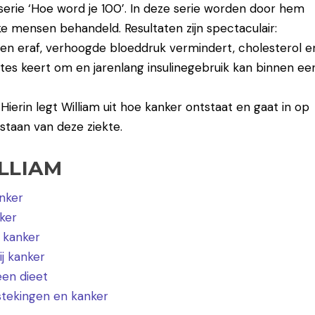
rie ‘Hoe word je 100’. In deze serie worden door hem
 mensen behandeld. Resultaten zijn spectaculair:
iegen eraf, verhoogde bloeddruk vermindert, cholesterol e
es keert om en jarenlang insulinegebruik kan binnen ee
. Hierin legt William uit hoe kanker ontstaat en gaat in op
staan van deze ziekte.
LLIAM
nker
nker
 kanker
j kanker
een dieet
stekingen en kanker