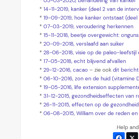
*
05-03-2020, behandeling van kanker
*
14-11-2019, kanker (deel 2 van de inter
*
19-09-2019, hoe kanker ontstaat (deel 
*
07-03-2019, veroudering herkennen
*
15-11-2018, beetje overgewicht: ongunst
*
20-09-2018, verslaafd aan suiker
*
28-06-2018, visie op de paleo-leefstijl 
*
17-05-2018, echt blijvend afvallen
*
29-12-2016, cacao
– zie ook
dit bericht
*
06-10-2016, zon en de huid (vitamine 
*
19-05-2016, life extension supplement
*
31-12-2015, gezondheidseffecten van r
*
26-11-2015, effecten op de gezondheid
*
06-08-2015, William over de reden en 
Help and
Faceb