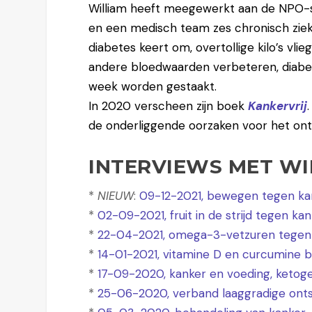
William heeft meegewerkt aan de NPO-se
en een medisch team zes chronisch zieke
diabetes keert om, overtollige kilo’s vl
andere bloedwaarden verbeteren, diabet
week worden gestaakt.
In 2020 verscheen zijn boek
Kankervrij
de onderliggende oorzaken voor het ont
INTERVIEWS MET WI
*
NIEUW
:
09-12-2021, bewegen tegen ka
*
02-09-2021, fruit in de strijd tegen ka
*
22-04-2021, omega-3-vetzuren tegen
*
14-01-2021, vitamine D en curcumine bi
*
17-09-2020, kanker en voeding, ketog
*
25-06-2020, verband laaggradige ont