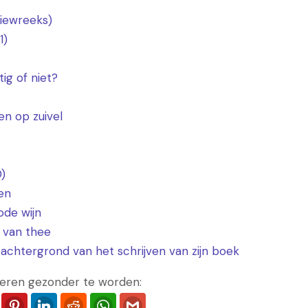
viewreeks)
1)
ig of niet?
en op zuivel
D)
en
ode wijn
 van thee
achtergrond van het schrijven van zijn boek
eren gezonder te worden:
ook
Twitter
Pinterest
LinkedIn
Reddit
WhatsApp
Gmail