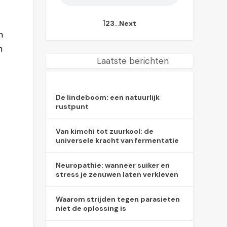
1
…
2
3
Next
n
n
Laatste berichten
De lindeboom: een natuurlijk
rustpunt
Van kimchi tot zuurkool: de
universele kracht van fermentatie
Neuropathie: wanneer suiker en
stress je zenuwen laten verkleven
Waarom strijden tegen parasieten
niet de oplossing is