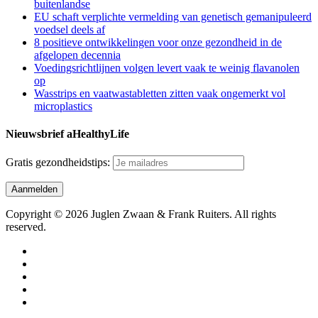
buitenlandse
EU schaft verplichte vermelding van genetisch gemanipuleerd
voedsel deels af
8 positieve ontwikkelingen voor onze gezondheid in de
afgelopen decennia
Voedingsrichtlijnen volgen levert vaak te weinig flavanolen
op
Wasstrips en vaatwastabletten zitten vaak ongemerkt vol
microplastics
Nieuwsbrief aHealthyLife
Gratis gezondheidstips:
Copyright © 2026 Juglen Zwaan & Frank Ruiters. All rights
reserved.