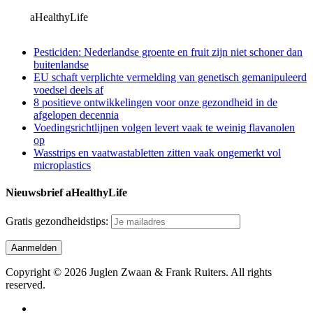
aHealthyLife
Pesticiden: Nederlandse groente en fruit zijn niet schoner dan
buitenlandse
EU schaft verplichte vermelding van genetisch gemanipuleerd
voedsel deels af
8 positieve ontwikkelingen voor onze gezondheid in de
afgelopen decennia
Voedingsrichtlijnen volgen levert vaak te weinig flavanolen
op
Wasstrips en vaatwastabletten zitten vaak ongemerkt vol
microplastics
Nieuwsbrief aHealthyLife
Gratis gezondheidstips:
Copyright © 2026 Juglen Zwaan & Frank Ruiters. All rights
reserved.