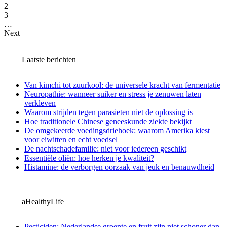
2
3
…
Next
Laatste berichten
Van kimchi tot zuurkool: de universele kracht van fermentatie
Neuropathie: wanneer suiker en stress je zenuwen laten
verkleven
Waarom strijden tegen parasieten niet de oplossing is
Hoe traditionele Chinese geneeskunde ziekte bekijkt
De omgekeerde voedingsdriehoek: waarom Amerika kiest
voor eiwitten en echt voedsel
De nachtschadefamilie: niet voor iedereen geschikt
Essentiële oliën: hoe herken je kwaliteit?
Histamine: de verborgen oorzaak van jeuk en benauwdheid
aHealthyLife
Pesticiden: Nederlandse groente en fruit zijn niet schoner dan