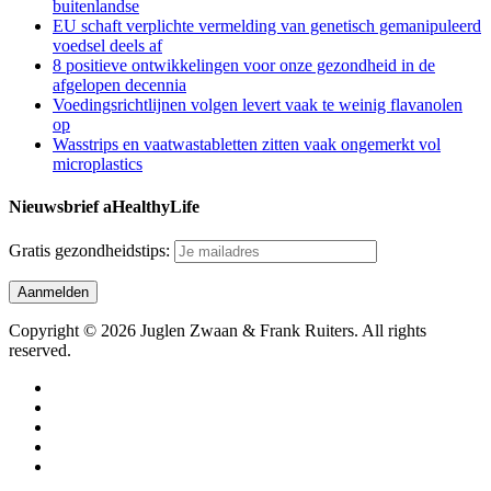
buitenlandse
EU schaft verplichte vermelding van genetisch gemanipuleerd
voedsel deels af
8 positieve ontwikkelingen voor onze gezondheid in de
afgelopen decennia
Voedingsrichtlijnen volgen levert vaak te weinig flavanolen
op
Wasstrips en vaatwastabletten zitten vaak ongemerkt vol
microplastics
Nieuwsbrief aHealthyLife
Gratis gezondheidstips:
Copyright © 2026 Juglen Zwaan & Frank Ruiters. All rights
reserved.