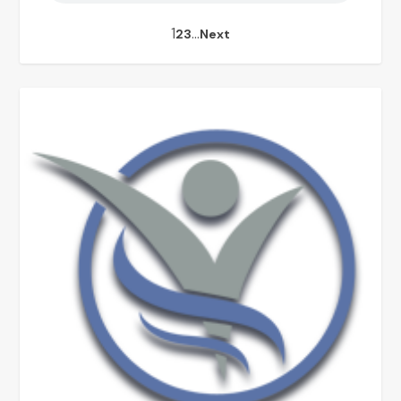
1
…
2
3
Next