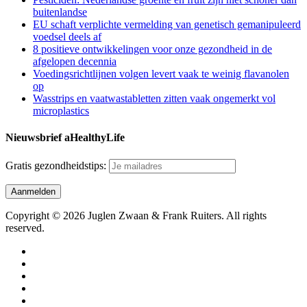
buitenlandse
EU schaft verplichte vermelding van genetisch gemanipuleerd
voedsel deels af
8 positieve ontwikkelingen voor onze gezondheid in de
afgelopen decennia
Voedingsrichtlijnen volgen levert vaak te weinig flavanolen
op
Wasstrips en vaatwastabletten zitten vaak ongemerkt vol
microplastics
Nieuwsbrief aHealthyLife
Gratis gezondheidstips:
Copyright © 2026 Juglen Zwaan & Frank Ruiters. All rights
reserved.