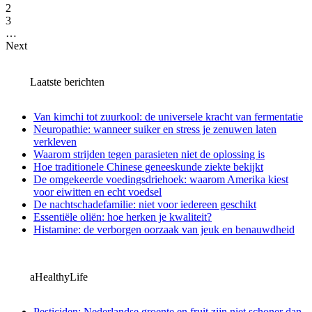
2
3
…
Next
Laatste berichten
Van kimchi tot zuurkool: de universele kracht van fermentatie
Neuropathie: wanneer suiker en stress je zenuwen laten
verkleven
Waarom strijden tegen parasieten niet de oplossing is
Hoe traditionele Chinese geneeskunde ziekte bekijkt
De omgekeerde voedingsdriehoek: waarom Amerika kiest
voor eiwitten en echt voedsel
De nachtschadefamilie: niet voor iedereen geschikt
Essentiële oliën: hoe herken je kwaliteit?
Histamine: de verborgen oorzaak van jeuk en benauwdheid
aHealthyLife
Pesticiden: Nederlandse groente en fruit zijn niet schoner dan