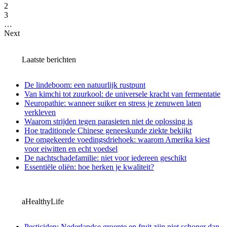
2
3
…
Next
Laatste berichten
De lindeboom: een natuurlijk rustpunt
Van kimchi tot zuurkool: de universele kracht van fermentatie
Neuropathie: wanneer suiker en stress je zenuwen laten
verkleven
Waarom strijden tegen parasieten niet de oplossing is
Hoe traditionele Chinese geneeskunde ziekte bekijkt
De omgekeerde voedingsdriehoek: waarom Amerika kiest
voor eiwitten en echt voedsel
De nachtschadefamilie: niet voor iedereen geschikt
Essentiële oliën: hoe herken je kwaliteit?
aHealthyLife
Pesticiden: Nederlandse groente en fruit zijn niet schoner dan