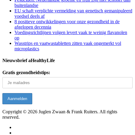
buitenlandse
EU schaft verplichte vermelding van genetisch gemanipuleerd
voedsel deels af
8 positieve ontwikkelingen voor onze gezondheid in de
afgelopen decennia
Voedingsrichtlijnen volgen levert vaak te weinig flavanolen
op
Wasstrips en vaatwastabletten zitten vaak ongemerkt vol
microplastics
Nieuwsbrief aHealthyLife
Gratis gezondheidstips:
Copyright © 2026 Juglen Zwaan & Frank Ruiters. All rights
reserved.