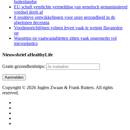
buitenlandse
EU schaft verplichte vermelding van genetisch gemanipuleerd
voedsel deels af
8 positieve ontwikkelingen voor onze gezondheid in de
afgelopen decennia
Voedingsrichtlijnen volgen levert vaak te weinig flavanolen
op
Wasstrips en vaatwastabletten zitten vaak ongemerkt vol
microplastics
Nieuwsbrief aHealthyLife
Gratis gezondheidstips:
Copyright © 2026 Juglen Zwaan & Frank Ruiters. All rights
reserved.