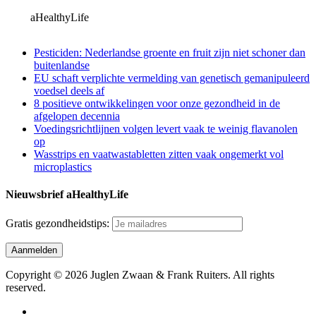
aHealthyLife
Pesticiden: Nederlandse groente en fruit zijn niet schoner dan
buitenlandse
EU schaft verplichte vermelding van genetisch gemanipuleerd
voedsel deels af
8 positieve ontwikkelingen voor onze gezondheid in de
afgelopen decennia
Voedingsrichtlijnen volgen levert vaak te weinig flavanolen
op
Wasstrips en vaatwastabletten zitten vaak ongemerkt vol
microplastics
Nieuwsbrief aHealthyLife
Gratis gezondheidstips:
Copyright © 2026 Juglen Zwaan & Frank Ruiters. All rights
reserved.