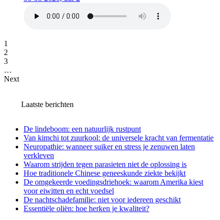
1
2
3
…
Next
Laatste berichten
De lindeboom: een natuurlijk rustpunt
Van kimchi tot zuurkool: de universele kracht van fermentatie
Neuropathie: wanneer suiker en stress je zenuwen laten
verkleven
Waarom strijden tegen parasieten niet de oplossing is
Hoe traditionele Chinese geneeskunde ziekte bekijkt
De omgekeerde voedingsdriehoek: waarom Amerika kiest
voor eiwitten en echt voedsel
De nachtschadefamilie: niet voor iedereen geschikt
Essentiële oliën: hoe herken je kwaliteit?