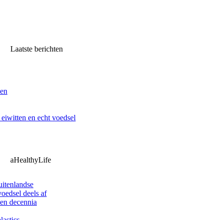
Laatste berichten
ven
iwitten en echt voedsel
aHealthyLife
uitenlandse
oedsel deels af
pen decennia
lastics