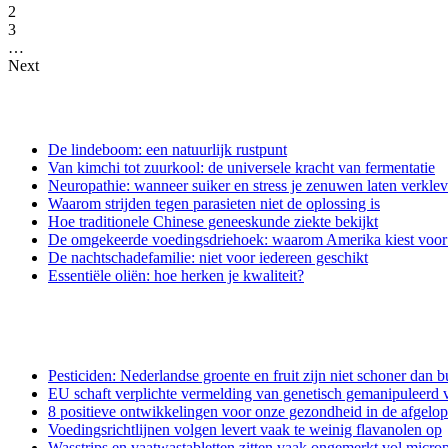
2
3
…
Next
De lindeboom: een natuurlijk rustpunt
Van kimchi tot zuurkool: de universele kracht van fermentatie
Neuropathie: wanneer suiker en stress je zenuwen laten verkle
Waarom strijden tegen parasieten niet de oplossing is
Hoe traditionele Chinese geneeskunde ziekte bekijkt
De omgekeerde voedingsdriehoek: waarom Amerika kiest voor e
De nachtschadefamilie: niet voor iedereen geschikt
Essentiële oliën: hoe herken je kwaliteit?
Pesticiden: Nederlandse groente en fruit zijn niet schoner dan b
EU schaft verplichte vermelding van genetisch gemanipuleerd v
8 positieve ontwikkelingen voor onze gezondheid in de afgelo
Voedingsrichtlijnen volgen levert vaak te weinig flavanolen op
Wasstrips en vaatwastabletten zitten vaak ongemerkt vol microp