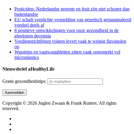
Pesticiden: Nederlandse groente en fruit zijn niet schoner dan
buitenlandse
EU schaft verplichte vermelding van genetisch gemanipuleerd
voedsel deels af
8 positieve ontwikkelingen voor onze gezondheid in de
afgelopen decennia
Voedingsrichtlijnen volgen levert vaak te weinig flavanolen
op
Wasstrips en vaatwastabletten zitten vaak ongemerkt vol
microplastics
Nieuwsbrief aHealthyLife
Gratis gezondheidstips:
Copyright © 2026 Juglen Zwaan & Frank Ruiters. All rights
reserved.