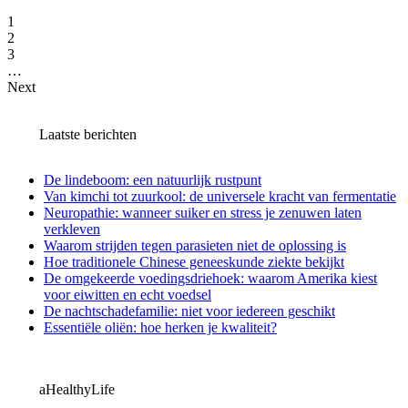
1
2
3
…
Next
Laatste berichten
De lindeboom: een natuurlijk rustpunt
Van kimchi tot zuurkool: de universele kracht van fermentatie
Neuropathie: wanneer suiker en stress je zenuwen laten
verkleven
Waarom strijden tegen parasieten niet de oplossing is
Hoe traditionele Chinese geneeskunde ziekte bekijkt
De omgekeerde voedingsdriehoek: waarom Amerika kiest
voor eiwitten en echt voedsel
De nachtschadefamilie: niet voor iedereen geschikt
Essentiële oliën: hoe herken je kwaliteit?
aHealthyLife