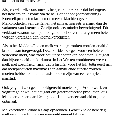
kaas het lichaam bevochtigt.
Als je veel melk consumeert, heb je dan ook kans dat het ergens in
het lichaam eruit komt: via de neus of het oor (oorontsteking).
Koemelkproducten kunnen de meeste klachten geven.
Melkproducten van de geit en het schaap zijn iets warmer dan de
varianten van koemelk. Ze zijn ook iets minder bevochtigend. Dit
verklaart waarom schapen- en geitenmelk over het algemeen beter
worden verdragen dan koemelkproducten.
Als in het Midden-Oosten melk wordt gedronken worden er altijd
kruiden aan toegevoegd. Deze kruiden zorgen voor een betere
verteerbaarheid, waardoor het lijf het beter kan opnemen. Het gaat
dan bijvoorbeeld om kurkuma. In het Westen combineren we vaak
melk met zoetigheid, maar dat is lastiger voor het lijf. Jutta geeft aan
dat melkproducten maximaal een aanvullende functie zouden
moeten hebben en niet de basis moeten zijn van een complete
maaltijd.
Ook yoghurt zou geen hoofdgerecht moeten zijn. Voor kwark en
yoghurt geldt wel dat het gaat om gefermenteerde producten, dus
iets beter verteerbaar. Echter, ook dan is verteerbaarheid nog niet
optimaal.
Melkproducten kunnen slaap opwekken. Gebruik je de hele dag
melkproducten kun je een vermoeid gevoel krijgen.