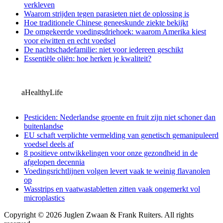
verkleven
Waarom strijden tegen parasieten niet de oplossing is
Hoe traditionele Chinese geneeskunde ziekte bekijkt
De omgekeerde voedingsdriehoek: waarom Amerika kiest
voor eiwitten en echt voedsel
De nachtschadefamilie: niet voor iedereen geschikt
Essentiële oliën: hoe herken je kwaliteit?
aHealthyLife
Pesticiden: Nederlandse groente en fruit zijn niet schoner dan
buitenlandse
EU schaft verplichte vermelding van genetisch gemanipuleerd
voedsel deels af
8 positieve ontwikkelingen voor onze gezondheid in de
afgelopen decennia
Voedingsrichtlijnen volgen levert vaak te weinig flavanolen
op
Wasstrips en vaatwastabletten zitten vaak ongemerkt vol
microplastics
Copyright © 2026 Juglen Zwaan & Frank Ruiters. All rights