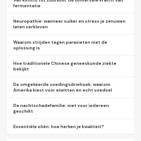
Van kimchi tot zuurkool: de universele kracht van
fermentatie
Neuropathie: wanneer suiker en stress je zenuwen
laten verkleven
Waarom strijden tegen parasieten niet de
oplossing is
Hoe traditionele Chinese geneeskunde ziekte
bekijkt
De omgekeerde voedingsdriehoek: waarom
Amerika kiest voor eiwitten en echt voedsel
De nachtschadefamilie: niet voor iedereen
geschikt
Essentiële oliën: hoe herken je kwaliteit?