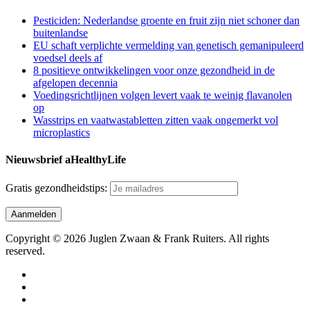
Pesticiden: Nederlandse groente en fruit zijn niet schoner dan
buitenlandse
EU schaft verplichte vermelding van genetisch gemanipuleerd
voedsel deels af
8 positieve ontwikkelingen voor onze gezondheid in de
afgelopen decennia
Voedingsrichtlijnen volgen levert vaak te weinig flavanolen
op
Wasstrips en vaatwastabletten zitten vaak ongemerkt vol
microplastics
Nieuwsbrief aHealthyLife
Gratis gezondheidstips:
Copyright © 2026 Juglen Zwaan & Frank Ruiters. All rights
reserved.