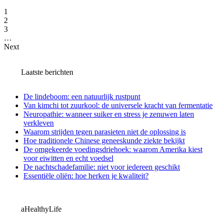
1
2
3
…
Next
Laatste berichten
De lindeboom: een natuurlijk rustpunt
Van kimchi tot zuurkool: de universele kracht van fermentatie
Neuropathie: wanneer suiker en stress je zenuwen laten
verkleven
Waarom strijden tegen parasieten niet de oplossing is
Hoe traditionele Chinese geneeskunde ziekte bekijkt
De omgekeerde voedingsdriehoek: waarom Amerika kiest
voor eiwitten en echt voedsel
De nachtschadefamilie: niet voor iedereen geschikt
Essentiële oliën: hoe herken je kwaliteit?
aHealthyLife