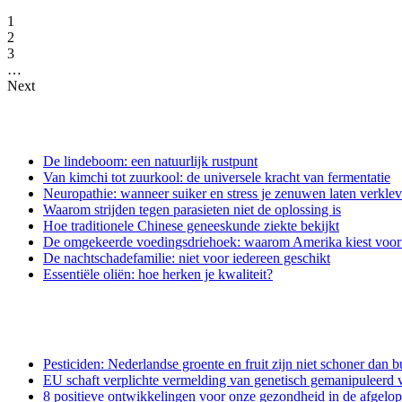
1
2
3
…
Next
De lindeboom: een natuurlijk rustpunt
Van kimchi tot zuurkool: de universele kracht van fermentatie
Neuropathie: wanneer suiker en stress je zenuwen laten verkle
Waarom strijden tegen parasieten niet de oplossing is
Hoe traditionele Chinese geneeskunde ziekte bekijkt
De omgekeerde voedingsdriehoek: waarom Amerika kiest voor e
De nachtschadefamilie: niet voor iedereen geschikt
Essentiële oliën: hoe herken je kwaliteit?
Pesticiden: Nederlandse groente en fruit zijn niet schoner dan b
EU schaft verplichte vermelding van genetisch gemanipuleerd v
8 positieve ontwikkelingen voor onze gezondheid in de afgelo