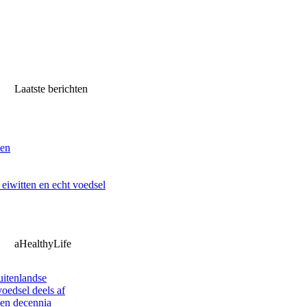
Laatste berichten
ven
iwitten en echt voedsel
aHealthyLife
uitenlandse
oedsel deels af
pen decennia