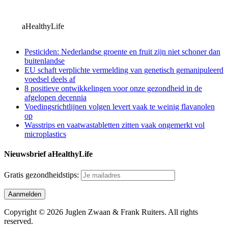
aHealthyLife
Pesticiden: Nederlandse groente en fruit zijn niet schoner dan
buitenlandse
EU schaft verplichte vermelding van genetisch gemanipuleerd
voedsel deels af
8 positieve ontwikkelingen voor onze gezondheid in de
afgelopen decennia
Voedingsrichtlijnen volgen levert vaak te weinig flavanolen
op
Wasstrips en vaatwastabletten zitten vaak ongemerkt vol
microplastics
Nieuwsbrief aHealthyLife
Gratis gezondheidstips:
Copyright © 2026 Juglen Zwaan & Frank Ruiters. All rights
reserved.