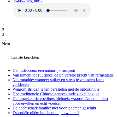
06-08-2026, uur 2
1
2
3
…
Next
Laatste berichten
De lindeboom: een natuurlijk rustpunt
Van kimchi tot zuurkool: de universele kracht van fermentatie
Neuropathie: wanneer suiker en stress je zenuwen laten
verkleven
Waarom strijden tegen parasieten niet de oplossing is
Hoe traditionele Chinese geneeskunde ziekte bekijkt
De omgekeerde voedingsdriehoek: waarom Amerika kiest
voor eiwitten en echt voedsel
De nachtschadefamilie: niet voor iedereen geschikt
Essentiële oliën: hoe herken je kwaliteit?