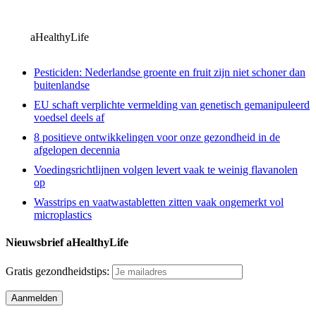
aHealthyLife
Pesticiden: Nederlandse groente en fruit zijn niet schoner dan
buitenlandse
EU schaft verplichte vermelding van genetisch gemanipuleerd
voedsel deels af
8 positieve ontwikkelingen voor onze gezondheid in de
afgelopen decennia
Voedingsrichtlijnen volgen levert vaak te weinig flavanolen
op
Wasstrips en vaatwastabletten zitten vaak ongemerkt vol
microplastics
Nieuwsbrief aHealthyLife
Gratis gezondheidstips: