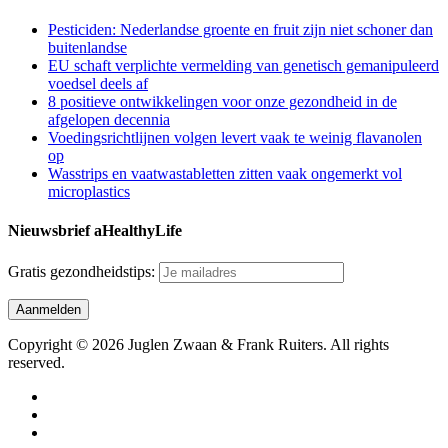
Pesticiden: Nederlandse groente en fruit zijn niet schoner dan
buitenlandse
EU schaft verplichte vermelding van genetisch gemanipuleerd
voedsel deels af
8 positieve ontwikkelingen voor onze gezondheid in de
afgelopen decennia
Voedingsrichtlijnen volgen levert vaak te weinig flavanolen
op
Wasstrips en vaatwastabletten zitten vaak ongemerkt vol
microplastics
Nieuwsbrief aHealthyLife
Gratis gezondheidstips:
Copyright © 2026 Juglen Zwaan & Frank Ruiters. All rights
reserved.