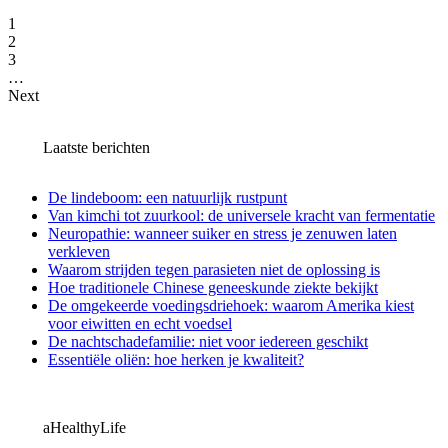
1
2
3
…
Next
Laatste berichten
De lindeboom: een natuurlijk rustpunt
Van kimchi tot zuurkool: de universele kracht van fermentatie
Neuropathie: wanneer suiker en stress je zenuwen laten
verkleven
Waarom strijden tegen parasieten niet de oplossing is
Hoe traditionele Chinese geneeskunde ziekte bekijkt
De omgekeerde voedingsdriehoek: waarom Amerika kiest
voor eiwitten en echt voedsel
De nachtschadefamilie: niet voor iedereen geschikt
Essentiële oliën: hoe herken je kwaliteit?
aHealthyLife