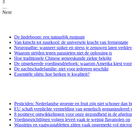
3
…
Next
De lindeboom: een natuurlijk rustpunt
Van kimchi tot zuurkool: de universele kracht van fermentatie
Neuropathie: wanneer suiker en stress je zenuwen laten verkle
Waarom strijden tegen parasieten niet de oplossing is
Hoe traditionele Chinese geneeskunde ziekte bekijkt
De omgekeerde voedingsdriehoek: waarom Amerika kiest voor e
De nachtschadefamilie: niet voor iedereen geschikt
Essentiële oliën: hoe herken je kwaliteit?
Pesticiden: Nederlandse groente en fruit zijn niet schoner dan b
EU schaft verplichte vermelding van genetisch gemanipuleerd v
8 positieve ontwikkelingen voor onze gezondheid in de afgelo
Voedingsrichtlijnen volgen levert vaak te weinig flavanolen op
Wasstrips en vaatwastabletten zitten vaak ongemerkt vol microp