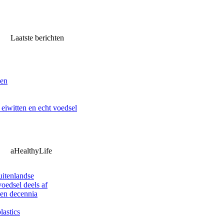
Laatste berichten
ven
iwitten en echt voedsel
aHealthyLife
uitenlandse
oedsel deels af
pen decennia
lastics