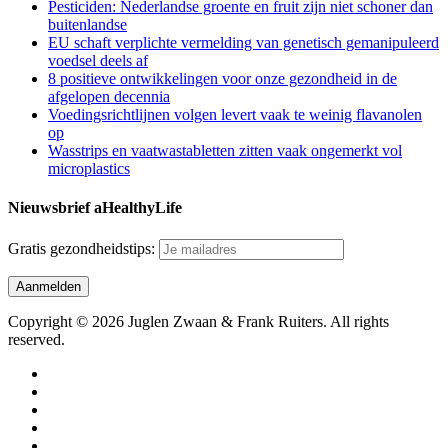
Pesticiden: Nederlandse groente en fruit zijn niet schoner dan
buitenlandse
EU schaft verplichte vermelding van genetisch gemanipuleerd
voedsel deels af
8 positieve ontwikkelingen voor onze gezondheid in de
afgelopen decennia
Voedingsrichtlijnen volgen levert vaak te weinig flavanolen
op
Wasstrips en vaatwastabletten zitten vaak ongemerkt vol
microplastics
Nieuwsbrief aHealthyLife
Gratis gezondheidstips:
Copyright © 2026 Juglen Zwaan & Frank Ruiters. All rights
reserved.