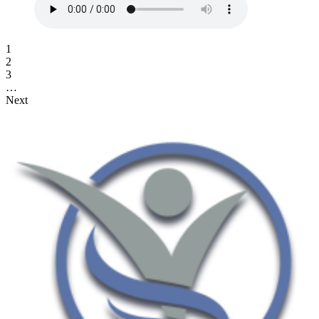
1
2
3
…
Next