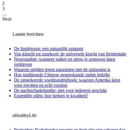
2
3
…
Next
Laatste berichten
De lindeboom: een natuurlijk rustpunt
Van kimchi tot zuurkool: de universele kracht van fermentatie
Neuropathie: wanneer suiker en stress je zenuwen laten
verkleven
Waarom strijden tegen parasieten niet de oplossing is
Hoe traditionele Chinese geneeskunde ziekte bekijkt
De omgekeerde voedingsdriehoek: waarom Amerika kiest
voor eiwitten en echt voedsel
De nachtschadefamilie: niet voor iedereen geschikt
Essentiële oliën: hoe herken je kwaliteit?
aHealthyLife
Pesticiden: Nederlandse groente en fruit zijn niet schoner dan