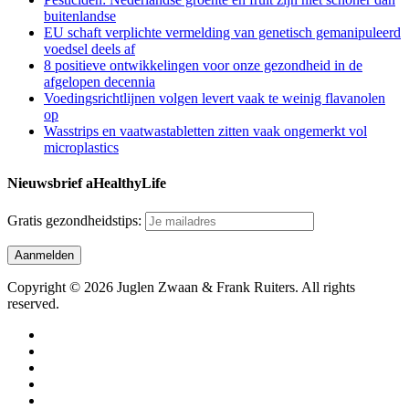
buitenlandse
EU schaft verplichte vermelding van genetisch gemanipuleerd
voedsel deels af
8 positieve ontwikkelingen voor onze gezondheid in de
afgelopen decennia
Voedingsrichtlijnen volgen levert vaak te weinig flavanolen
op
Wasstrips en vaatwastabletten zitten vaak ongemerkt vol
microplastics
Nieuwsbrief aHealthyLife
Gratis gezondheidstips:
Copyright © 2026 Juglen Zwaan & Frank Ruiters. All rights
reserved.