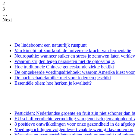
2
3
…
Next
De lindeboom: een natuurlijk rustpunt
Van kimchi tot zuurkool: de universele kracht van fermentatie
Neuropathie: wanneer suiker en stress je zenuwen laten verkle
Waarom strijden tegen parasieten niet de oplossing is
Hoe traditionele Chinese geneeskunde ziekte bekijkt
De omgekeerde voedingsdriehoek: waarom Amerika kiest voor e
De nachtschadefamilie: niet voor iedereen geschikt
Essentiële oliën: hoe herken je kwaliteit?
Pesticiden: Nederlandse groente en fruit zijn niet schoner dan b
EU schaft verplichte vermelding van genetisch gemanipuleerd v
8 positieve ontwikkelingen voor onze gezondheid in de afgelo
Voedingsrichtlijnen volgen levert vaak te weinig flavanolen op
Wasstrips en vaatwastabletten zitten vaak ongemerkt vol microp