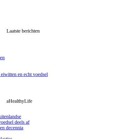
Laatste berichten
ven
iwitten en echt voedsel
aHealthyLife
uitenlandse
oedsel deels af
pen decennia
lastics