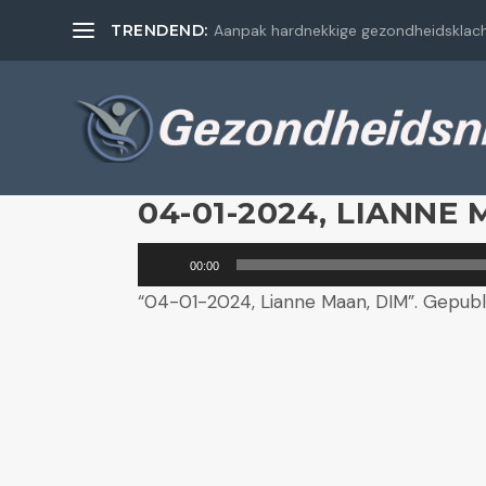
TRENDEND:
Aanpak hardnekkige gezondheidsklac
04-01-2024, LIANNE 
Audiospeler
00:00
“04-01-2024, Lianne Maan, DIM”. Gepubl