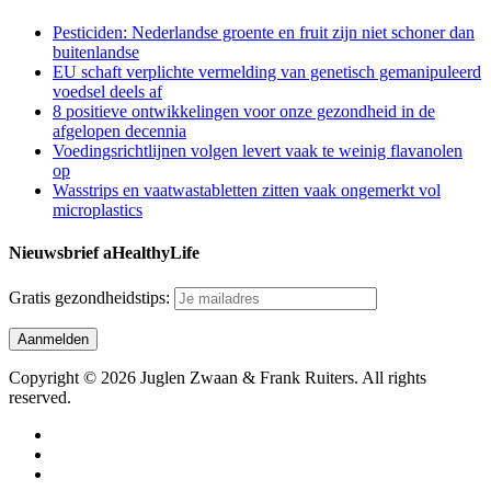
Pesticiden: Nederlandse groente en fruit zijn niet schoner dan
buitenlandse
EU schaft verplichte vermelding van genetisch gemanipuleerd
voedsel deels af
8 positieve ontwikkelingen voor onze gezondheid in de
afgelopen decennia
Voedingsrichtlijnen volgen levert vaak te weinig flavanolen
op
Wasstrips en vaatwastabletten zitten vaak ongemerkt vol
microplastics
Nieuwsbrief aHealthyLife
Gratis gezondheidstips:
Copyright © 2026 Juglen Zwaan & Frank Ruiters. All rights
reserved.