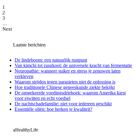
1
2
3
…
Next
Laatste berichten
De lindeboom: een natuurlijk rustpunt
Van kimchi tot zuurkool: de universele kracht van fermentatie
Neuropathie: wanneer suiker en stress je zenuwen laten
verkleven
Waarom strijden tegen parasieten niet de oplossing is
Hoe traditionele Chinese geneeskunde ziekte bekijkt
De omgekeerde voedingsdriehoek: waarom Amerika kiest
voor eiwitten en echt voedsel
De nachtschadefamilie: niet voor iedereen geschikt
Essentiële oliën: hoe herken je kwaliteit?
aHealthyLife