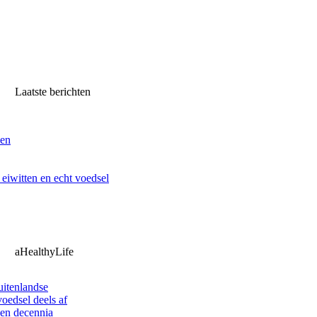
Laatste berichten
ven
iwitten en echt voedsel
aHealthyLife
uitenlandse
oedsel deels af
pen decennia