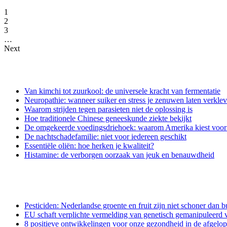
1
2
3
…
Next
Van kimchi tot zuurkool: de universele kracht van fermentatie
Neuropathie: wanneer suiker en stress je zenuwen laten verkle
Waarom strijden tegen parasieten niet de oplossing is
Hoe traditionele Chinese geneeskunde ziekte bekijkt
De omgekeerde voedingsdriehoek: waarom Amerika kiest voor e
De nachtschadefamilie: niet voor iedereen geschikt
Essentiële oliën: hoe herken je kwaliteit?
Histamine: de verborgen oorzaak van jeuk en benauwdheid
Pesticiden: Nederlandse groente en fruit zijn niet schoner dan b
EU schaft verplichte vermelding van genetisch gemanipuleerd v
8 positieve ontwikkelingen voor onze gezondheid in de afgelo