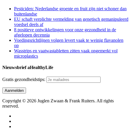
Pesticiden: Nederlandse groente en fruit zijn niet schoner dan
buitenlandse
EU schaft verplichte vermelding van genetisch gemanipuleerd
voedsel deels af
8 positieve ontwikkelingen voor onze gezondheid in de
afgelopen decennia
Voedingsrichtlijnen volgen levert vaak te weinig flavanolen
op
Wasstrips en vaatwastabletten zitten vaak ongemerkt vol
microplastics
Nieuwsbrief aHealthyLife
Gratis gezondheidstips:
Copyright © 2026 Juglen Zwaan & Frank Ruiters. All rights
reserved.