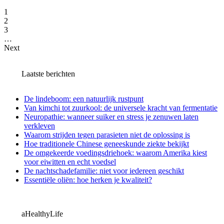
1
2
3
…
Next
Laatste berichten
De lindeboom: een natuurlijk rustpunt
Van kimchi tot zuurkool: de universele kracht van fermentatie
Neuropathie: wanneer suiker en stress je zenuwen laten
verkleven
Waarom strijden tegen parasieten niet de oplossing is
Hoe traditionele Chinese geneeskunde ziekte bekijkt
De omgekeerde voedingsdriehoek: waarom Amerika kiest
voor eiwitten en echt voedsel
De nachtschadefamilie: niet voor iedereen geschikt
Essentiële oliën: hoe herken je kwaliteit?
aHealthyLife