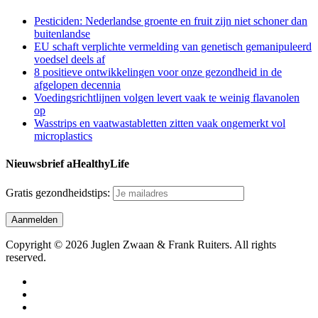
Pesticiden: Nederlandse groente en fruit zijn niet schoner dan
buitenlandse
EU schaft verplichte vermelding van genetisch gemanipuleerd
voedsel deels af
8 positieve ontwikkelingen voor onze gezondheid in de
afgelopen decennia
Voedingsrichtlijnen volgen levert vaak te weinig flavanolen
op
Wasstrips en vaatwastabletten zitten vaak ongemerkt vol
microplastics
Nieuwsbrief aHealthyLife
Gratis gezondheidstips:
Copyright © 2026 Juglen Zwaan & Frank Ruiters. All rights
reserved.