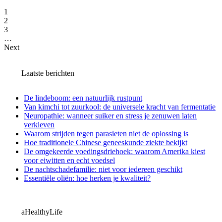
1
2
3
…
Next
Laatste berichten
De lindeboom: een natuurlijk rustpunt
Van kimchi tot zuurkool: de universele kracht van fermentatie
Neuropathie: wanneer suiker en stress je zenuwen laten
verkleven
Waarom strijden tegen parasieten niet de oplossing is
Hoe traditionele Chinese geneeskunde ziekte bekijkt
De omgekeerde voedingsdriehoek: waarom Amerika kiest
voor eiwitten en echt voedsel
De nachtschadefamilie: niet voor iedereen geschikt
Essentiële oliën: hoe herken je kwaliteit?
aHealthyLife