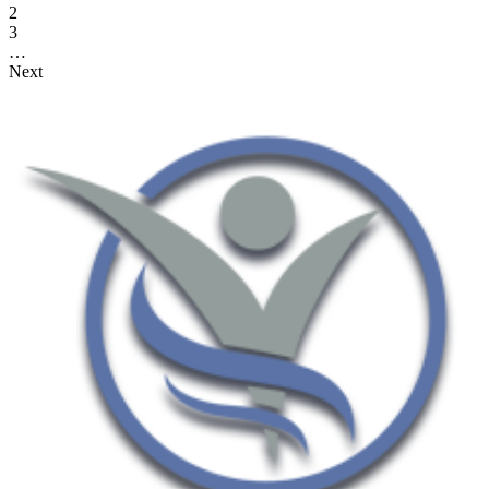
2
3
…
Next