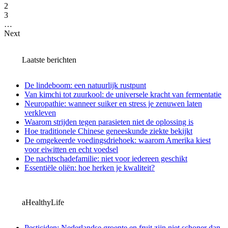
2
3
…
Next
Laatste berichten
De lindeboom: een natuurlijk rustpunt
Van kimchi tot zuurkool: de universele kracht van fermentatie
Neuropathie: wanneer suiker en stress je zenuwen laten
verkleven
Waarom strijden tegen parasieten niet de oplossing is
Hoe traditionele Chinese geneeskunde ziekte bekijkt
De omgekeerde voedingsdriehoek: waarom Amerika kiest
voor eiwitten en echt voedsel
De nachtschadefamilie: niet voor iedereen geschikt
Essentiële oliën: hoe herken je kwaliteit?
aHealthyLife
Pesticiden: Nederlandse groente en fruit zijn niet schoner dan