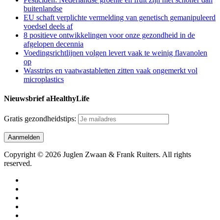
buitenlandse
EU schaft verplichte vermelding van genetisch gemanipuleerd
voedsel deels af
8 positieve ontwikkelingen voor onze gezondheid in de
afgelopen decennia
Voedingsrichtlijnen volgen levert vaak te weinig flavanolen
op
Wasstrips en vaatwastabletten zitten vaak ongemerkt vol
microplastics
Nieuwsbrief aHealthyLife
Gratis gezondheidstips:
Copyright © 2026 Juglen Zwaan & Frank Ruiters. All rights
reserved.