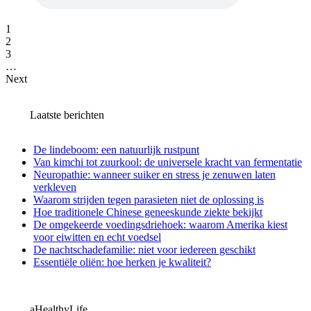
1
2
3
…
Next
Laatste berichten
De lindeboom: een natuurlijk rustpunt
Van kimchi tot zuurkool: de universele kracht van fermentatie
Neuropathie: wanneer suiker en stress je zenuwen laten
verkleven
Waarom strijden tegen parasieten niet de oplossing is
Hoe traditionele Chinese geneeskunde ziekte bekijkt
De omgekeerde voedingsdriehoek: waarom Amerika kiest
voor eiwitten en echt voedsel
De nachtschadefamilie: niet voor iedereen geschikt
Essentiële oliën: hoe herken je kwaliteit?
aHealthyLife