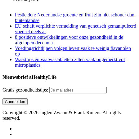
Pesticiden: Nederlandse groente en fruit zijn niet schoner dan
buitenlandse
EU schaft verplichte vermelding van genetisch gemanipuleerd
voedsel deels af
8 positieve ontwikkelingen voor onze gezondheid in de
afgelopen decennia
Voedingsrichtlijnen volgen levert vaak te weinig flavanolen
op
Wasstrips en vaatwastabletten zitten vaak ongemerkt vol
microplastics
Nieuwsbrief aHealthyLife
Gratis gezondheidstips:
Copyright © 2026 Juglen Zwaan & Frank Ruiters. All rights
reserved.