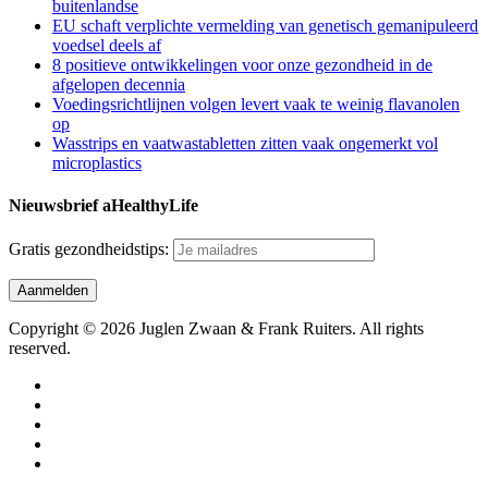
buitenlandse
EU schaft verplichte vermelding van genetisch gemanipuleerd
voedsel deels af
8 positieve ontwikkelingen voor onze gezondheid in de
afgelopen decennia
Voedingsrichtlijnen volgen levert vaak te weinig flavanolen
op
Wasstrips en vaatwastabletten zitten vaak ongemerkt vol
microplastics
Nieuwsbrief aHealthyLife
Gratis gezondheidstips:
Copyright © 2026 Juglen Zwaan & Frank Ruiters. All rights
reserved.