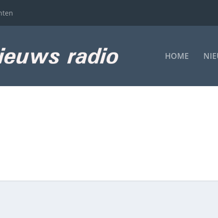
hten
HOME
NI