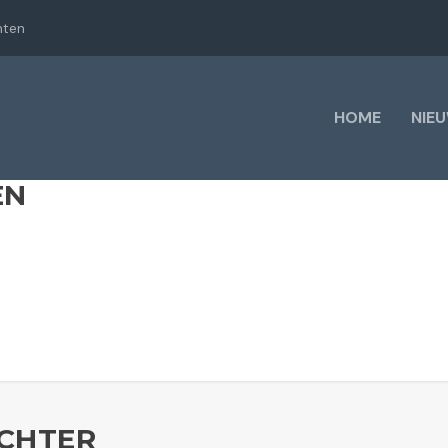
hten
HOME
NIE
EN
CHTER