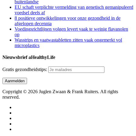
buitenlandse
EU schaft verplichte vermelding van genetisch gemanipuleerd
voedsel deels af
8 positieve ontwikkelingen voor onze gezondheid in de
afgelopen decennia
Voedingsrichtlijnen volgen levert vaak te weinig flavanolen
op
Wasstrips en vaatwastabletten zitten vaak ongemerkt vol
microplastics
Nieuwsbrief aHealthyLife
Gratis gezondheidstips:
Copyright © 2026 Juglen Zwaan & Frank Ruiters. All rights
reserved.