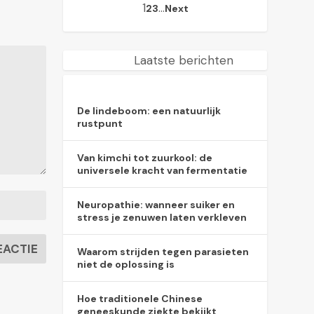
1
…
2
3
Next
Laatste berichten
De lindeboom: een natuurlijk
rustpunt
Van kimchi tot zuurkool: de
universele kracht van fermentatie
Neuropathie: wanneer suiker en
stress je zenuwen laten verkleven
Waarom strijden tegen parasieten
niet de oplossing is
Hoe traditionele Chinese
geneeskunde ziekte bekijkt