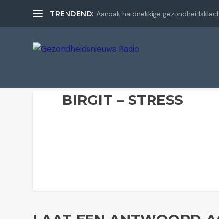
TRENDEND:
Aanpak hardnekkige gezondheidsklac
BIRGIT – STRESS
LAAT EEN ANTWOORD A