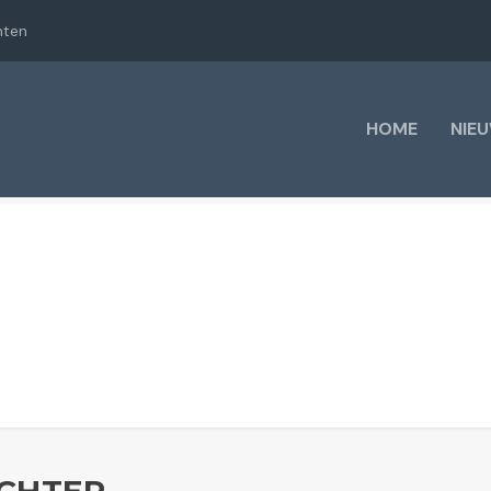
hten
HOME
NIE
CHTER