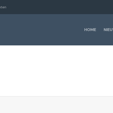
hten
HOME
NIE