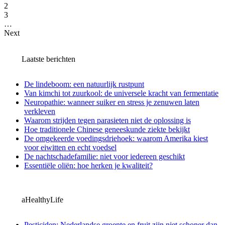
2
3
…
Next
Laatste berichten
De lindeboom: een natuurlijk rustpunt
Van kimchi tot zuurkool: de universele kracht van fermentatie
Neuropathie: wanneer suiker en stress je zenuwen laten
verkleven
Waarom strijden tegen parasieten niet de oplossing is
Hoe traditionele Chinese geneeskunde ziekte bekijkt
De omgekeerde voedingsdriehoek: waarom Amerika kiest
voor eiwitten en echt voedsel
De nachtschadefamilie: niet voor iedereen geschikt
Essentiële oliën: hoe herken je kwaliteit?
aHealthyLife
Pesticiden: Nederlandse groente en fruit zijn niet schoner dan