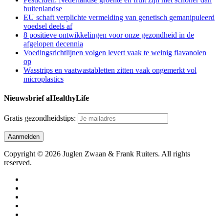
buitenlandse
EU schaft verplichte vermelding van genetisch gemanipuleerd
voedsel deels af
8 positieve ontwikkelingen voor onze gezondheid in de
afgelopen decennia
Voedingsrichtlijnen volgen levert vaak te weinig flavanolen
op
Wasstrips en vaatwastabletten zitten vaak ongemerkt vol
microplastics
Nieuwsbrief aHealthyLife
Gratis gezondheidstips:
Copyright © 2026 Juglen Zwaan & Frank Ruiters. All rights
reserved.