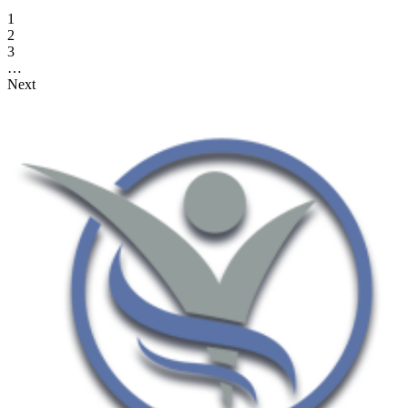
1
2
3
…
Next