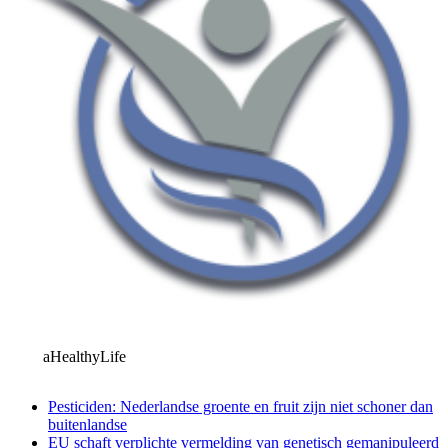
aHealthyLife
Pesticiden: Nederlandse groente en fruit zijn niet schoner dan
buitenlandse
EU schaft verplichte vermelding van genetisch gemanipuleerd