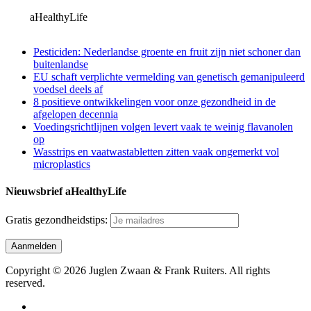
aHealthyLife
Pesticiden: Nederlandse groente en fruit zijn niet schoner dan
buitenlandse
EU schaft verplichte vermelding van genetisch gemanipuleerd
voedsel deels af
8 positieve ontwikkelingen voor onze gezondheid in de
afgelopen decennia
Voedingsrichtlijnen volgen levert vaak te weinig flavanolen
op
Wasstrips en vaatwastabletten zitten vaak ongemerkt vol
microplastics
Nieuwsbrief aHealthyLife
Gratis gezondheidstips:
Copyright © 2026 Juglen Zwaan & Frank Ruiters. All rights
reserved.