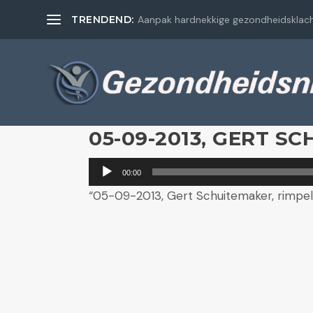
TRENDEND:
Aanpak hardnekkige gezondheidsklac
05-09-2013, GERT S
Audiospeler
00:00
“05-09-2013, Gert Schuitemaker, rimpels