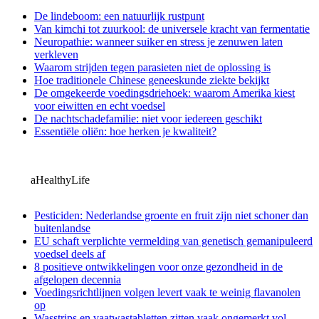
De lindeboom: een natuurlijk rustpunt
Van kimchi tot zuurkool: de universele kracht van fermentatie
Neuropathie: wanneer suiker en stress je zenuwen laten
verkleven
Waarom strijden tegen parasieten niet de oplossing is
Hoe traditionele Chinese geneeskunde ziekte bekijkt
De omgekeerde voedingsdriehoek: waarom Amerika kiest
voor eiwitten en echt voedsel
De nachtschadefamilie: niet voor iedereen geschikt
Essentiële oliën: hoe herken je kwaliteit?
aHealthyLife
Pesticiden: Nederlandse groente en fruit zijn niet schoner dan
buitenlandse
EU schaft verplichte vermelding van genetisch gemanipuleerd
voedsel deels af
8 positieve ontwikkelingen voor onze gezondheid in de
afgelopen decennia
Voedingsrichtlijnen volgen levert vaak te weinig flavanolen
op
Wasstrips en vaatwastabletten zitten vaak ongemerkt vol