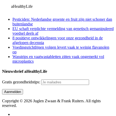
aHealthyLife
Pesticiden: Nederlandse groente en fruit zijn niet schoner dan
buitenlandse
EU schaft verplichte vermelding van genetisch gemanipuleerd
voedsel deels af
8 positieve ontwikkelingen voor onze gezondheid in de
afgelopen decennia
Voedingsrichtlijnen volgen levert vaak te weinig flavanolen
op
Wasstrips en vaatwastabletten zitten vaak ongemerkt vol
microplastics
Nieuwsbrief aHealthyLife
Gratis gezondheidstips:
Copyright © 2026 Juglen Zwaan & Frank Ruiters. All rights
reserved.