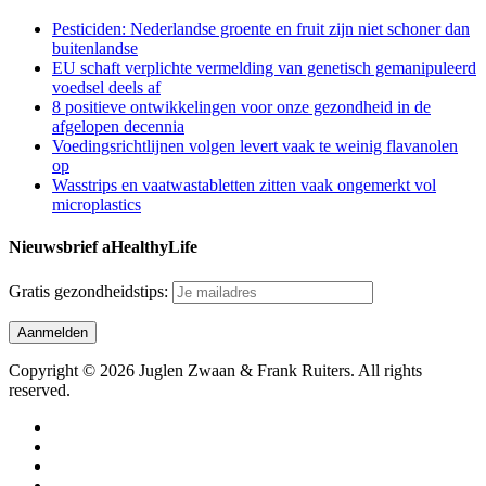
Pesticiden: Nederlandse groente en fruit zijn niet schoner dan
buitenlandse
EU schaft verplichte vermelding van genetisch gemanipuleerd
voedsel deels af
8 positieve ontwikkelingen voor onze gezondheid in de
afgelopen decennia
Voedingsrichtlijnen volgen levert vaak te weinig flavanolen
op
Wasstrips en vaatwastabletten zitten vaak ongemerkt vol
microplastics
Nieuwsbrief aHealthyLife
Gratis gezondheidstips:
Copyright © 2026 Juglen Zwaan & Frank Ruiters. All rights
reserved.