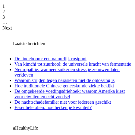
1
2
3
…
Next
Laatste berichten
De lindeboom: een natuurlijk rustpunt
Van kimchi tot zuurkool: de universele kracht van fermentatie
Neuropathie: wanneer suiker en stress je zenuwen laten
verkleven
Waarom strijden tegen parasieten niet de oplossing is
Hoe traditionele Chinese geneeskunde ziekte bekijkt
De omgekeerde voedingsdriehoek: waarom Amerika kiest
voor eiwitten en echt voedsel
De nachtschadefamilie: niet voor iedereen geschikt
Essentiële oliën: hoe herken je kwaliteit?
aHealthyLife