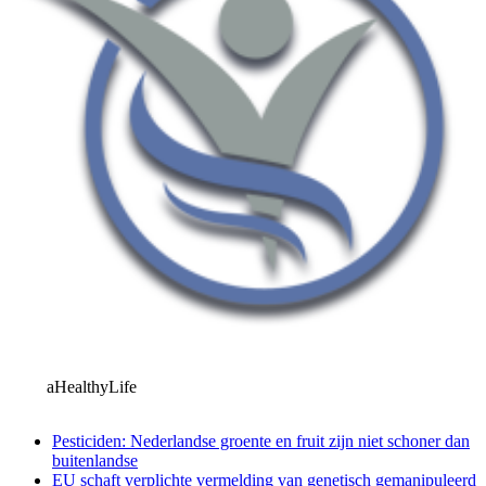
aHealthyLife
Pesticiden: Nederlandse groente en fruit zijn niet schoner dan
buitenlandse
EU schaft verplichte vermelding van genetisch gemanipuleerd