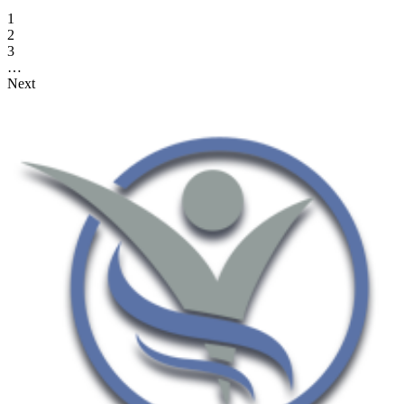
1
2
3
…
Next