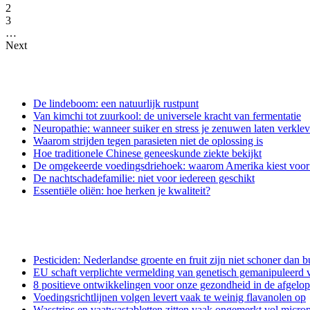
2
3
…
Next
De lindeboom: een natuurlijk rustpunt
Van kimchi tot zuurkool: de universele kracht van fermentatie
Neuropathie: wanneer suiker en stress je zenuwen laten verkle
Waarom strijden tegen parasieten niet de oplossing is
Hoe traditionele Chinese geneeskunde ziekte bekijkt
De omgekeerde voedingsdriehoek: waarom Amerika kiest voor e
De nachtschadefamilie: niet voor iedereen geschikt
Essentiële oliën: hoe herken je kwaliteit?
Pesticiden: Nederlandse groente en fruit zijn niet schoner dan b
EU schaft verplichte vermelding van genetisch gemanipuleerd v
8 positieve ontwikkelingen voor onze gezondheid in de afgelo
Voedingsrichtlijnen volgen levert vaak te weinig flavanolen op
Wasstrips en vaatwastabletten zitten vaak ongemerkt vol microp