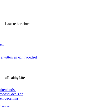
Laatste berichten
ven
iwitten en echt voedsel
aHealthyLife
uitenlandse
oedsel deels af
pen decennia
lastics