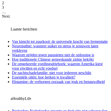
2
3
…
Next
Laatste berichten
Van kimchi tot zuurkool: de universele kracht van fermentatie
Neuropathie: wanneer suiker en stress je zenuwen laten
verkleven
Waarom strijden tegen parasieten niet de oplossing is
Hoe traditionele Chinese geneeskunde ziekte bekijkt
De omgekeerde voedingsdriehoek: waarom Amerika kiest
voor eiwitten en echt voedsel
De nachtschadefamilie: niet voor iedereen geschikt
Essentiële oliën: hoe herken je kwaliteit?
Histamine: de verborgen oorzaak van jeuk en benauwdheid
aHealthyLife
Pesticiden: Nederlandse groente en fruit zijn niet schoner dan