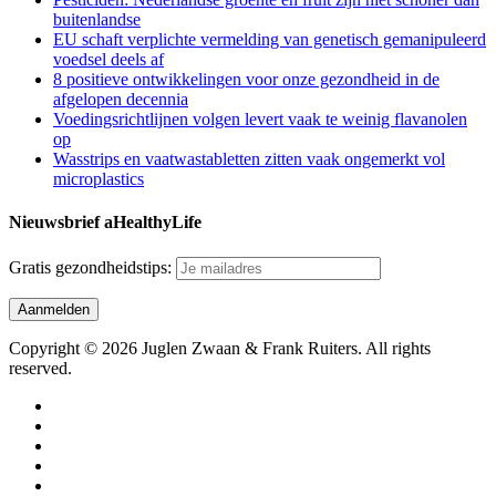
buitenlandse
EU schaft verplichte vermelding van genetisch gemanipuleerd
voedsel deels af
8 positieve ontwikkelingen voor onze gezondheid in de
afgelopen decennia
Voedingsrichtlijnen volgen levert vaak te weinig flavanolen
op
Wasstrips en vaatwastabletten zitten vaak ongemerkt vol
microplastics
Nieuwsbrief aHealthyLife
Gratis gezondheidstips:
Copyright © 2026 Juglen Zwaan & Frank Ruiters. All rights
reserved.