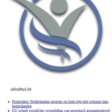
aHealthyLife
Pesticiden: Nederlandse groente en fruit zijn niet schoner dan
buitenlandse
EU schaft verplichte vermelding van genetisch gemanipuleerd