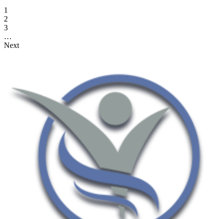
1
2
3
…
Next