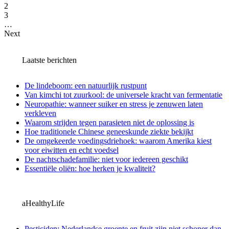
2
3
…
Next
Laatste berichten
De lindeboom: een natuurlijk rustpunt
Van kimchi tot zuurkool: de universele kracht van fermentatie
Neuropathie: wanneer suiker en stress je zenuwen laten
verkleven
Waarom strijden tegen parasieten niet de oplossing is
Hoe traditionele Chinese geneeskunde ziekte bekijkt
De omgekeerde voedingsdriehoek: waarom Amerika kiest
voor eiwitten en echt voedsel
De nachtschadefamilie: niet voor iedereen geschikt
Essentiële oliën: hoe herken je kwaliteit?
aHealthyLife
Pesticiden: Nederlandse groente en fruit zijn niet schoner dan