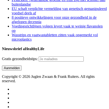
buitenlandse
EU schaft verplichte vermelding van genetisch gemanipuleerd
voedsel deels af
8 positieve ontwikkelingen voor onze gezondheid in de
afgelopen decennia
Voedingsrichtlijnen volgen levert vaak te weinig flavanolen
op
Wasstrips en vaatwastabletten zitten vaak ongemerkt vol
microplastics
Nieuwsbrief aHealthyLife
Gratis gezondheidstips:
Copyright © 2026 Juglen Zwaan & Frank Ruiters. All rights
reserved.